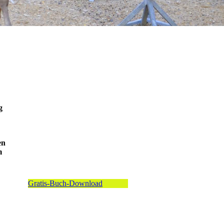
g
en
m
Gratis-Buch-Download