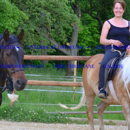
TSEITE
UNTERRICHT UND KURSE
DVD´S UND B
DENBEWERTUNGEN
ÜBER CHRISTIANE
GALERIE