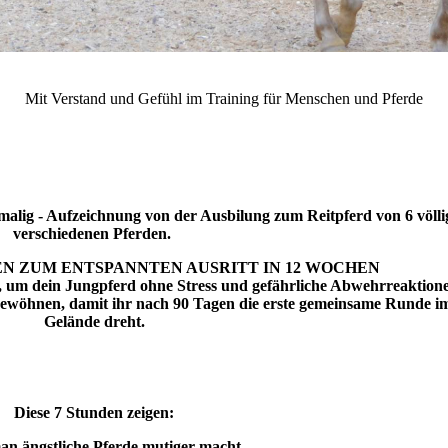
Christiane Göbel Horsemanship und Coaching mit Pferden
Mit Verstand und Gefühl im Training für Menschen und Pferde
inmalig - Aufzeichnung von der Ausbilung zum Reitpferd von 6 völli
verschiedenen Pferden.
N ZUM ENTSPANNTEN AUSRITT IN 12 WOCHEN
, um dein Jungpferd ohne Stress und gefährliche Abwehrreaktion
 gewöhnen, damit ihr nach 90 Tagen die erste gemeinsame Runde i
Gelände dreht.
Diese 7 Stunden zeigen:
an ängstliche Pferde mutiger macht