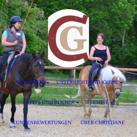
STARTSEITE
UNTERRICHT UND KURSE
DVD´S UND BÜCHER
TERMINE
KUNDENBEWERTUNGEN
ÜBER CHRISTIANE